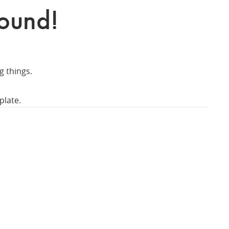
Found!
g things.
plate.