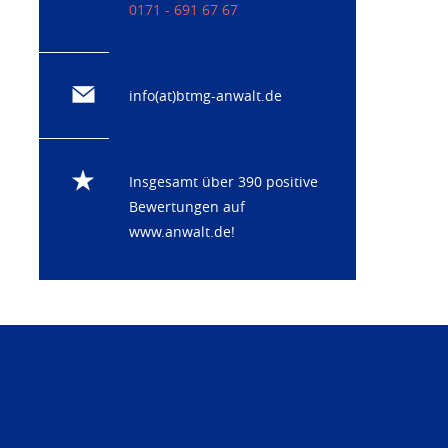
0171 - 691 67 67
info(at)btmg-anwalt.de
Insgesamt über 390 positive
Bewertungen auf
www.anwalt.de
!