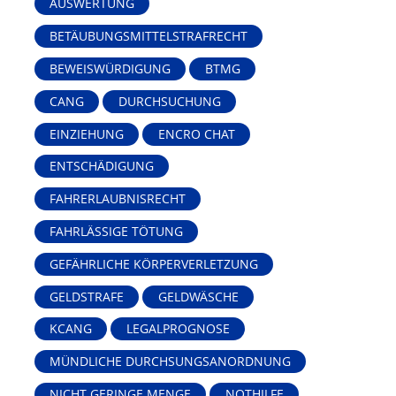
AUSWERTUNG
BETÄUBUNGSMITTELSTRAFRECHT
BEWEISWÜRDIGUNG
BTMG
CANG
DURCHSUCHUNG
EINZIEHUNG
ENCRO CHAT
ENTSCHÄDIGUNG
FAHRERLAUBNISRECHT
FAHRLÄSSIGE TÖTUNG
GEFÄHRLICHE KÖRPERVERLETZUNG
GELDSTRAFE
GELDWÄSCHE
KCANG
LEGALPROGNOSE
MÜNDLICHE DURCHSUNGSANORDNUNG
NICHT GERINGE MENGE
NOTHILFE