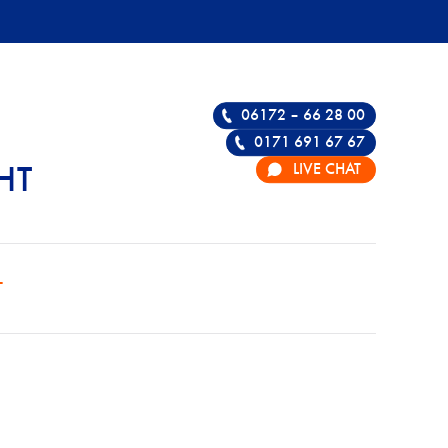
06172 – 66 28 00
0171 691 67 67
LIVE CHAT
HT
BTMG | FACHANWA
T